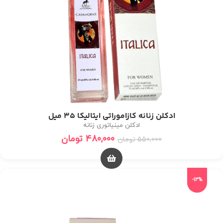
ادکلن زنانه کازاموراتی ایتالیکا 35 میل
ادکلن مینیاتوری زنانه
480,000
تومان
550,000
تومان
-13%