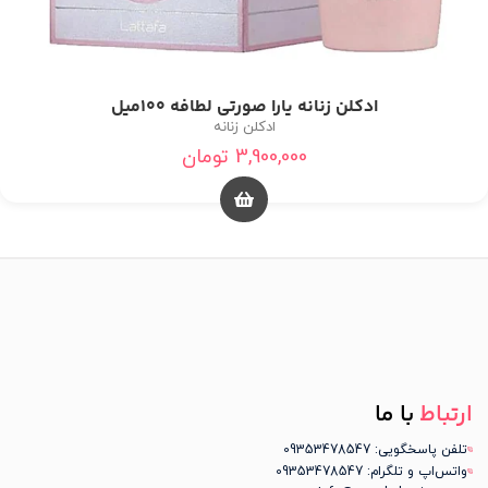
ادکلن زنانه یارا صورتی لطافه 100میل
ادکلن زنانه
3,900,000
تومان
ارتباط
با ما
تلفن پاسخگویی: 09353478547
واتس‌اپ و تلگرام: 09353478547