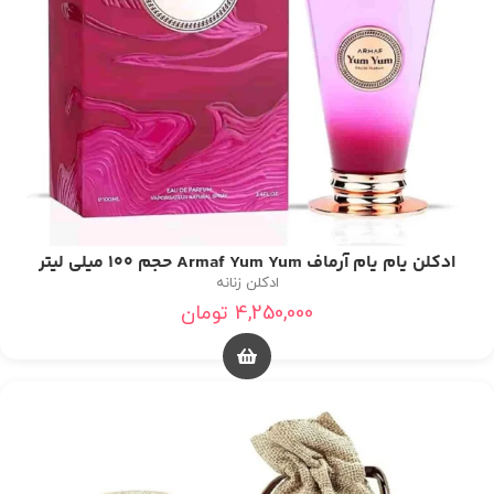
ادکلن یام یام آرماف Armaf Yum Yum حجم 100 میلی لیتر
ادکلن زنانه
4,250,000
تومان