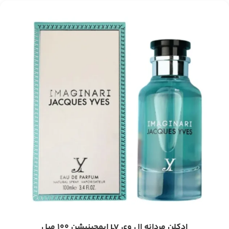
ادکلن مردانه ال وی LV ایمجینیشن ۱۰۰ میل