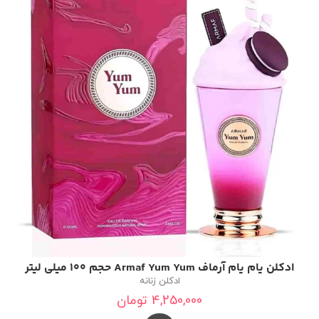
ادکلن یام یام آرماف Armaf Yum Yum حجم 100 میلی لیتر
ادکلن زنانه
4,250,000
تومان