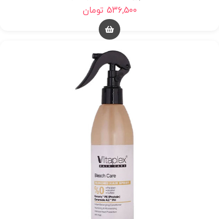
536,500
تومان