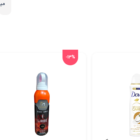
میب
-13%