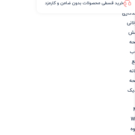
خرید قسطی محصولات بدون ضامن و کارمزد
دگاری
انی
ش
حه
ب
ع
نه
حه
دیک
W
ه