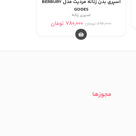
اسپری بدن زنانه مردیت مدل BERBURY
GODES
اسپری زنانه
780,000
تومان
892,000
تومان
مجوزها