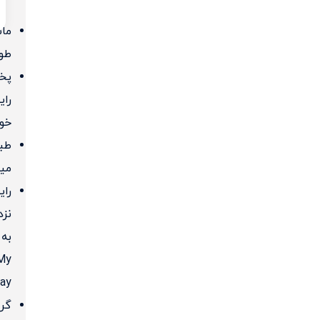
مان
طول
پخ
رای
خو
طب
میا
رای
نز
به
My
ay
گرو