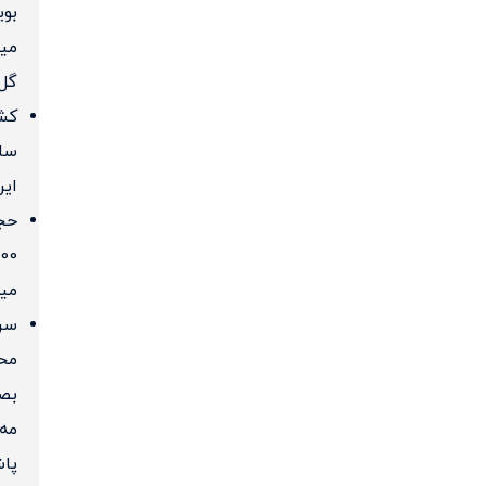
بوی
میو
گل
کش
ساز
ایر
حج
200
می
سر
مح
بص
مه
پا