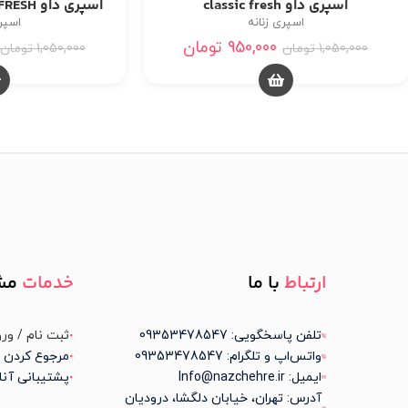
اسپری داو classic fresh
اسپری داو GO FRESH با رایحه نارگیل
اسپری زنانه
اسپری
950,000
تومان
1,050,000
تومان
1,050,000
تومان
ارتباط
با ما
خدمات
مش
تلفن پاسخگویی: 09353478547
ثبت نام / ورو
واتس‌اپ و تلگرام: 09353478547
مرجوع کردن 
ایمیل: Info@nazchehre.ir
پشتیبانی آنل
آدرس: تهران، خیابان دلگشا، درودیان