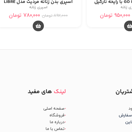
اسپری بدن زنانه مردیت مدل LIBRE
 زنانه
اسپری زنانه
950,000
تومان
780,000
تومان
892,000
تومان
تریان
لینک
های مفید
د
صفحه اصلی
سفارش
فروشگاه
این
درباره ما
تماس با ما