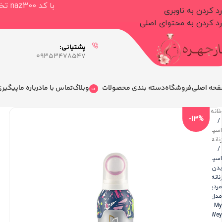
با کد naz300 تخفیف ۳۰۰.۰۰۰ تومانی برای خرید بالای ۳.۰۰۰.۰۰۰ تومان دریافت کنید
رد کردن به ناوبری
رد کردن به محتوای اصلی
پشتیانی:
09353478547
حه اصلی
فروشگاه
دسته بندی محصولات
وبلاگ
تماس با ما
درباره ما
پیگیر
خانه
-13%
/
اسپری
زنانه
/
اسپری
بدن
زنانه
مردیت
مدل
My
Wey