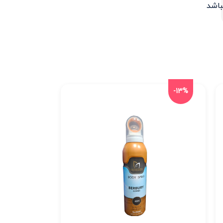
اشد
-13%