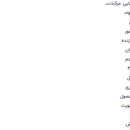
ایی: مرکبات،
ه،
ور
نده:
ان
م
ل
ی
صول
ورت
ش