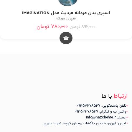
اسپری بدن مردانه مردیت مدل IMAGINATION
اسپری مردانه
780,000
تومان
892,000
تومان
ارتباط
با ما
تلفن پاسخگویی: 09353478547
واتس‌اپ و تلگرام: 09353478547
ایمیل: Info@nazchehre.ir
آدرس: تهران، خیابان دلگشا، درودیان کوچه شهید بلوری