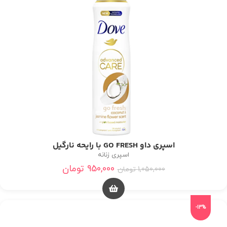
اسپری داو GO FRESH با رایحه نارگیل
اسپری زنانه
950,000
تومان
1,050,000
تومان
-13%