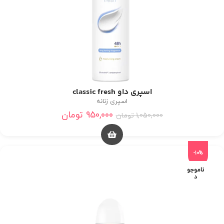
اسپری داو classic fresh
اسپری زنانه
950,000
تومان
1,050,000
تومان
-10%
ناموجو
د