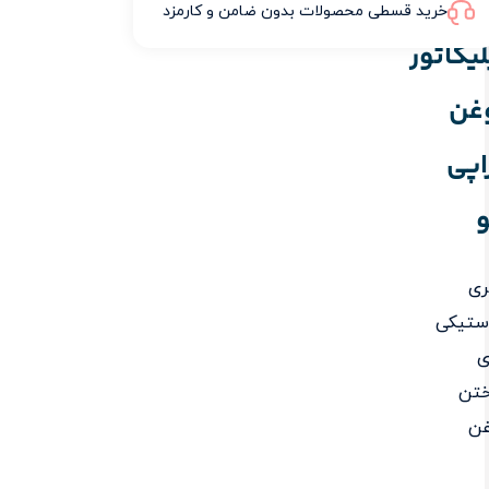
خرید قسطی محصولات بدون ضامن و کارمزد
لیکاتور
غن
اپی
ری
ستیکی
ی
ختن
غن