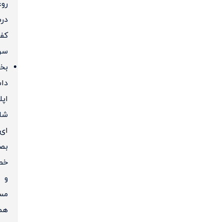
رو
درم
کف
سر
بخا
دا
اپل
شان
ای
بص
خط
و
مس
هم