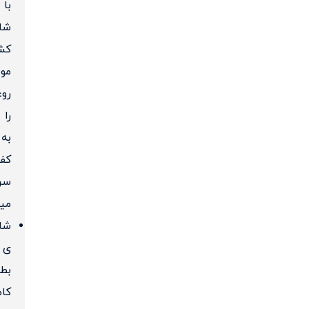
با
شان
کش
مو،
رو
را
به
کف
سر
میر
شان
ی
بط
کام