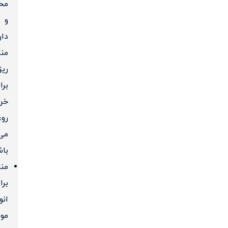
مح
و‌
دار
منا
ریز
برا
خر
رو
می
باش
من
برا
انو
مو