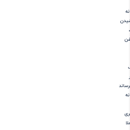
ه
یدن
غن
ساند
ه
ری
لا