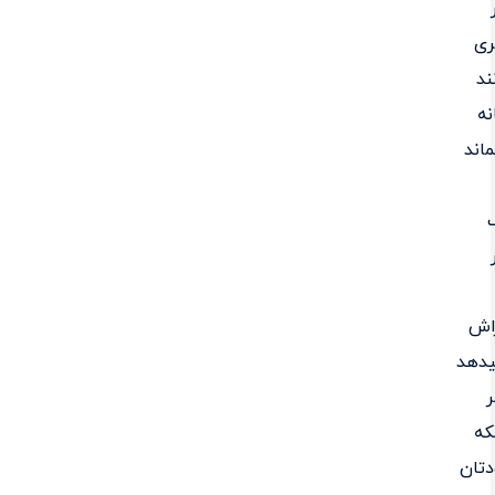
ری
ند
ه
اند
اش
یدهد
که
تان