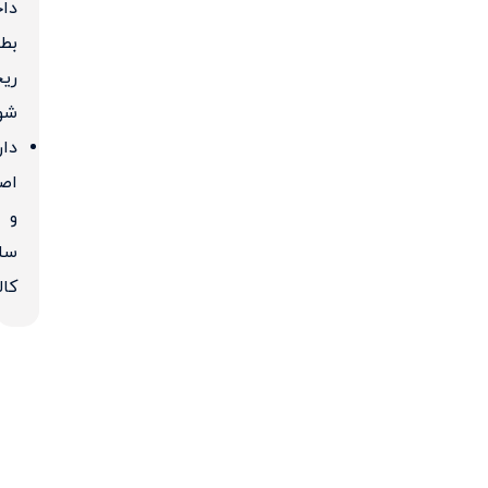
دا
بط
ریخ
شو
دار
اص
و
سل
کال