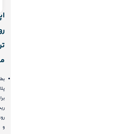
اپ
رو
تر
مو
بط
پلا
برا
ری
رو
و