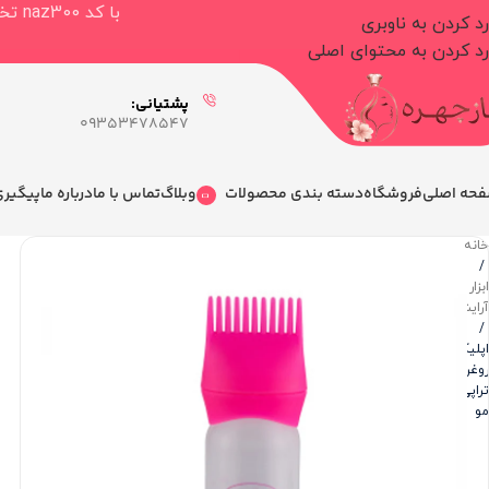
با کد naz300 تخفیف ۳۰۰.۰۰۰ تومانی برای خرید بالای ۳.۰۰۰.۰۰۰ تومان دریافت کنید
رد کردن به ناوبری
رد کردن به محتوای اصلی
پشتیانی:
09353478547
حه اصلی
فروشگاه
دسته بندی محصولات
وبلاگ
تماس با ما
درباره ما
پیگیر
خانه
/
ابزار
آرایشی
/
اپلیکاتور
روغن
تراپی
مو