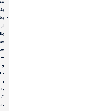
مح
بک
بط
از
پل
معم
سا
شد
و
نبا
رو
یا
آب
داغ