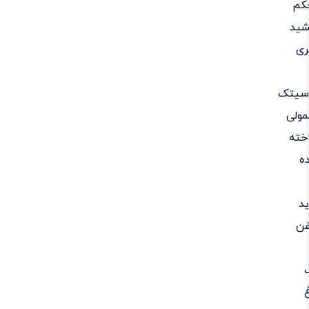
کم
شید
ری
اسیتک
ولی
خته
ه
ید
غن