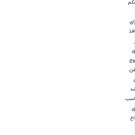
کم
ای
فذ
ی
وج
غن
د
اسب
ی
اع