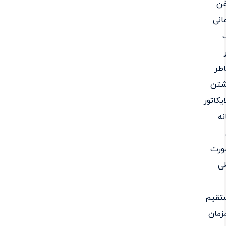
غن
انی
طر
شتن
ایکاتور
ه
ورت
ی
تقیم
زمان