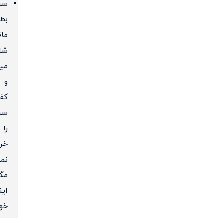
سر
بط
مان
شان
میم
و
کف
سر
را
خر
نم
مگر
این
خود