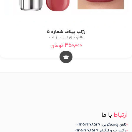
رژلب پیلاف شماره 5
بالم، برق لب و رژ لب
350,000
تومان
ارتباط
با ما
تلفن پاسخگویی: 09353478547
واتس‌اپ و تلگرام: 09353478547