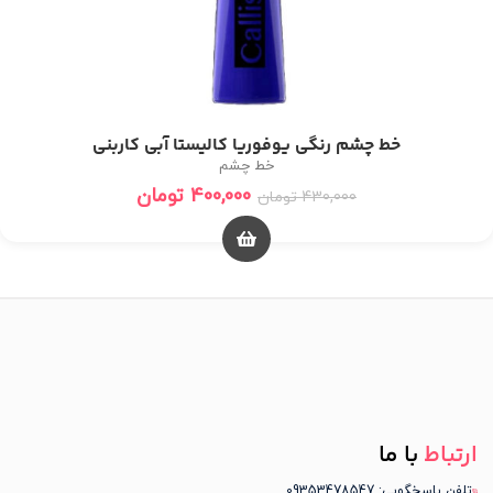
خط چشم رنگی یوفوریا کالیستا آبی کاربنی
خط چشم
400,000
تومان
430,000
تومان
ارتباط
با ما
تلفن پاسخگویی: 09353478547