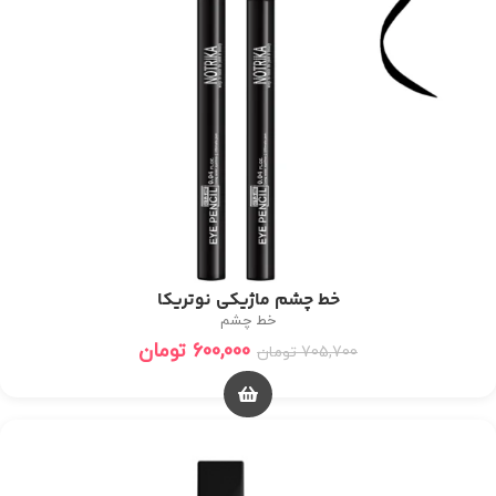
خط چشم ماژیکی نوتریکا
خط چشم
600,000
تومان
705,700
تومان