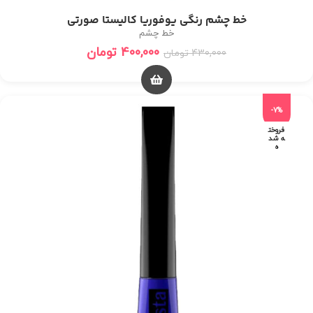
خط چشم رنگی یوفوریا کالیستا صورتی
خط چشم
400,000
تومان
430,000
تومان
-7%
فروخت
ه شد
ه