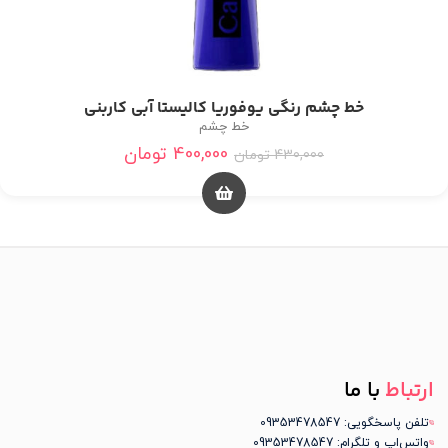
خط چشم رنگی یوفوریا کالیستا آبی کاربنی
خط چشم
400,000
تومان
430,000
تومان
ارتباط
با ما
تلفن پاسخگویی: 09353478547
واتس‌اپ و تلگرام: 09353478547