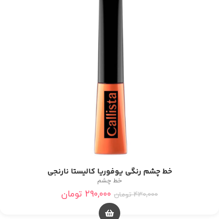
خط چشم رنگی یوفوریا کالیستا نارنجی
خط چشم
290,000
تومان
430,000
تومان