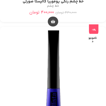
خط چشم رنگی یوفوریا کالیستا صورتی
خط چشم
400,000
تومان
430,000
تومان
-7%
ناموجو
د