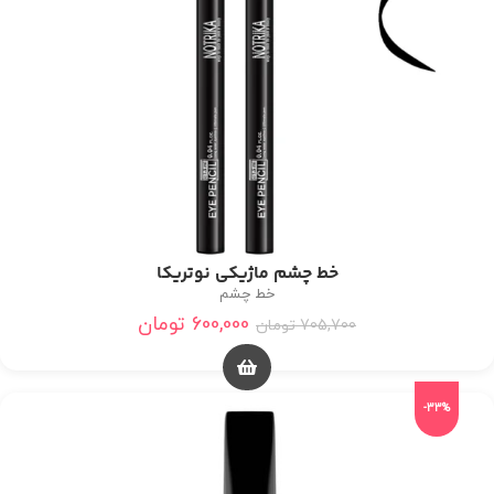
خط چشم ماژیکی نوتریکا
خط چشم
600,000
تومان
705,700
تومان
-33%