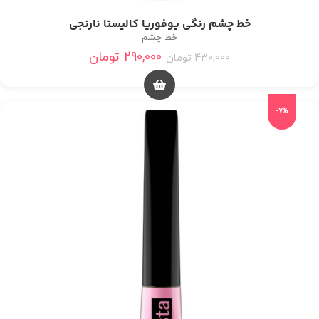
خط چشم رنگی یوفوریا کالیستا نارنجی
خط چشم
290,000
تومان
430,000
تومان
-7%