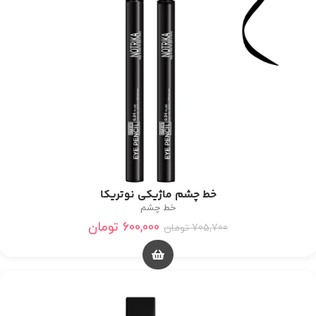
خط چشم ماژیکی نوتریکا
خط چشم
600,000
تومان
705,700
تومان