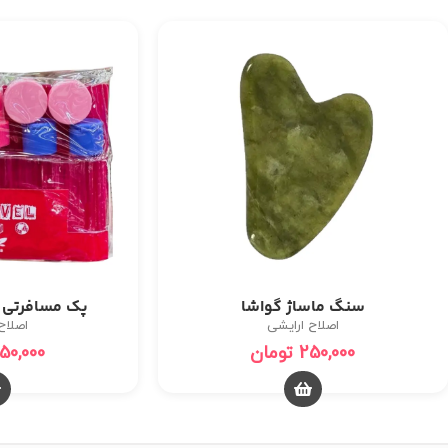
سنگ ماساژ گواشا
پک مسافرتی 9 عددی کد 818
اصلاح ارایشی
اصلاح
250,000
تومان
50,000