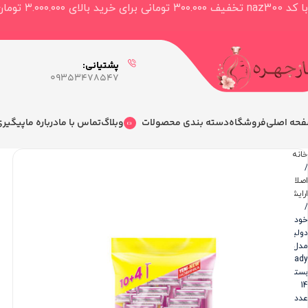
با کد naz300 تخفیف ۳۰۰.۰۰۰ تومانی برای خرید بالای ۳.۰۰۰.۰۰۰ تومان دریافت کنید
پشتیانی:
09353478547
حه اصلی
فروشگاه
دسته بندی محصولات
وبلاگ
تماس با ما
درباره ما
پیگیر
خانه
اصلاح
ارایشی
خودتراش
دولبه
مدل
lady
بسته
14
عددی