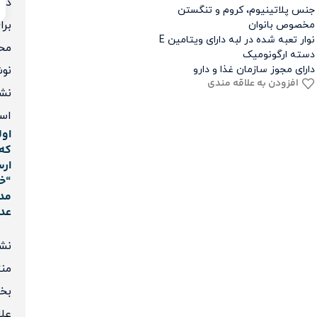
دی
جنس پلاتینیوم، کروم و تنگستن
برا
مخصوص بانوان
نوار تعبه شده در لبه دارای ویتامین E
مح
دسته ارگونومیک
نو
دارای مجوز سازمان غذا و دارو
افزودن به علاقه مندی
نش
اس
اول
که 
ارس
“خو
عد
نشا
منت
بخش
علا