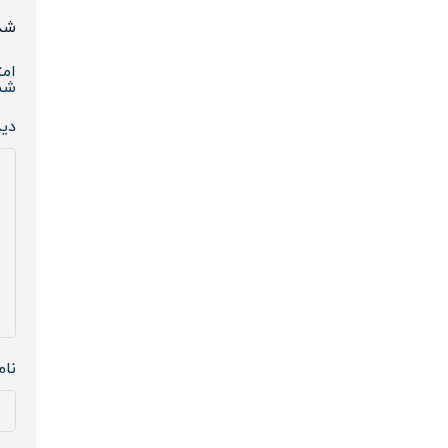
شده
امت
شم
دی
نا