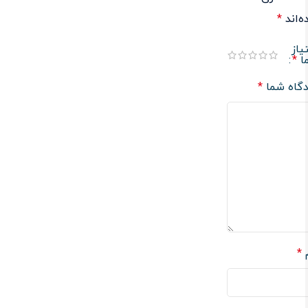
‌اند
*
یاز
ا
*
دگاه شما
*
م
*