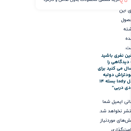
دگاهی
ی این
صول
شته
ده
ت.
ین نفری باشید
دیدگاهی را
ال می کنید برای
دتراش دولبه
مدل lady بسته 14
دی دربی”
نی ایمیل شما
شر نخواهد شد.
‌های موردنیاز
مت‌گذاری