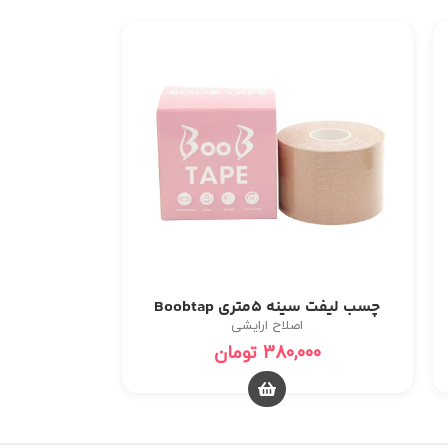
چسب لیفت سینه 5متری ‏Boobtap
اصلاح ارایشی
380,000
تومان