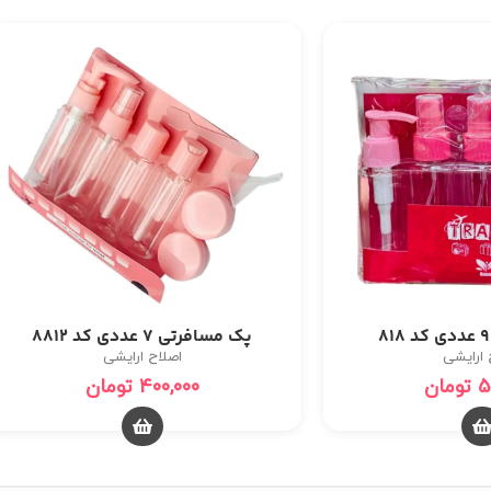
پک مسافرتی 7 عددی کد 8812
 ارایشی
اصلاح ارایشی
5
تومان
400,000
تومان