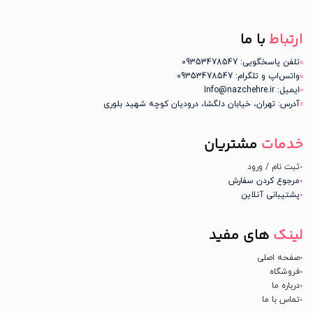
ارتباط
با ما
تلفن پاسخگویی: 09353478547
واتس‌اپ و تلگرام: 09353478547
ایمیل: Info@nazchehre.ir
آدرس: تهران، خیابان دلگشا، درودیان کوچه شهید بلوری
خدمات
مشتریان
ثبت نام / ورود
مرجوع کردن سفارش
پشتیبانی آنلاین
لینک
های مفید
صفحه اصلی
فروشگاه
درباره ما
تماس با ما