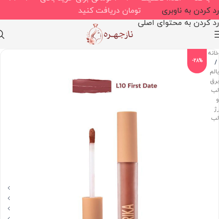
رد کردن به ناوبری
تومان دریافت کنید
رد کردن به محتوای اصلی
خانه
-28%
/
بالم،
برق
لب
و
رژ
لب