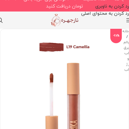
رد کردن به ناوبری
تومان دریافت کنید
رد کردن به محتوای اصلی
خانه
-28%
/
بالم،
برق
لب
و
رژ
لب