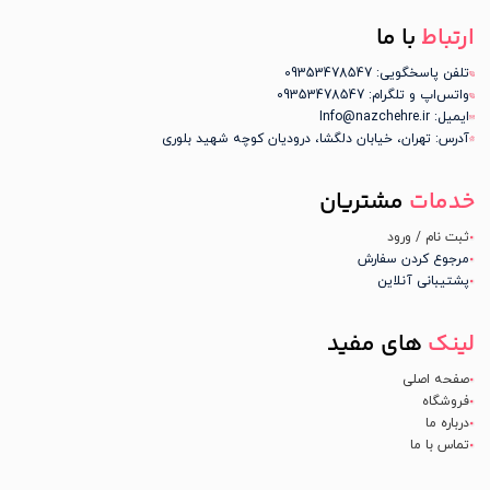
ارتباط
با ما
تلفن پاسخگویی: 09353478547
واتس‌اپ و تلگرام: 09353478547
ایمیل: Info@nazchehre.ir
آدرس: تهران، خیابان دلگشا، درودیان کوچه شهید بلوری
خدمات
مشتریان
ثبت نام / ورود
مرجوع کردن سفارش
پشتیبانی آنلاین
لینک
های مفید
صفحه اصلی
فروشگاه
درباره ما
تماس با ما