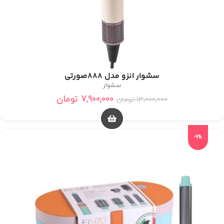
سشوار انزو مدل 888صورتی
سشوار
7,900,000
تومان
13,000,000
تومان
-9%