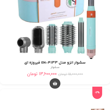
سشوار انزو مدل EN-4133 فیروزه ای
سشوار
13,600,000
تومان
15,000,000
تومان
-14%