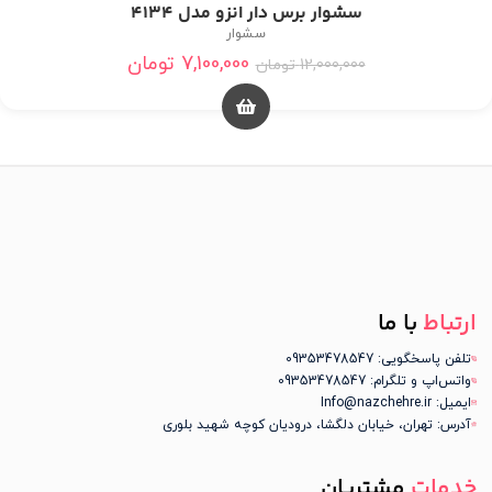
سشوار برس دار انزو مدل 4134
سشوار
7,100,000
تومان
12,000,000
تومان
ارتباط
با ما
تلفن پاسخگویی: 09353478547
واتس‌اپ و تلگرام: 09353478547
ایمیل: Info@nazchehre.ir
آدرس: تهران، خیابان دلگشا، درودیان کوچه شهید بلوری
خدمات
مشتریان