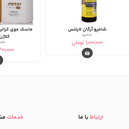
شامپو آرگان لایتنس
ماسک موی کراتین
شامپو
کلاژن
1,000,000
تومان
ماس
300,000
ارتباط
با ما
خدمات
مش