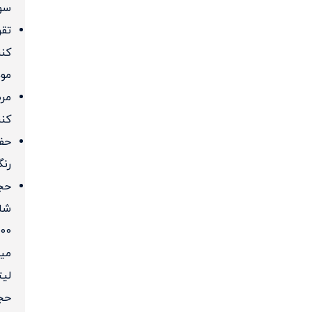
سو
تق
کنن
موه
مر
کنن
حف
رن
حج
شام
900
میل
لیت
حج