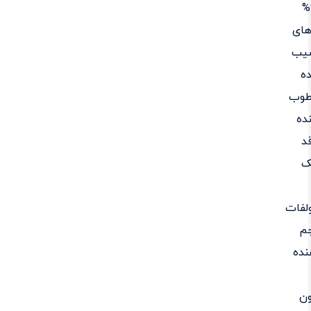
98%
های
یب
ه
طوب
ده
د
ک
لفات
م
نده
ون