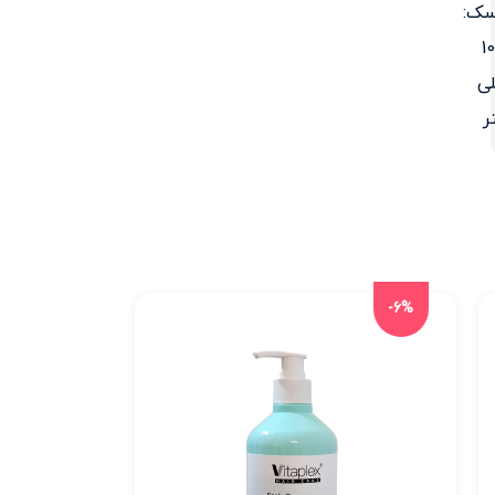
سک:
1
ی
ر
-6%