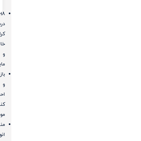
98
در
کرا
خا
و
مای
باز
و
احی
کنن
موه
من
انو