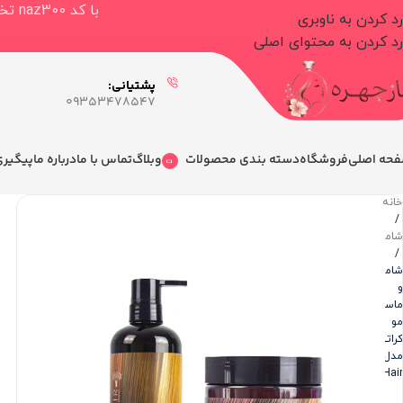
با کد naz300 تخفیف ۳۰۰.۰۰۰ تومانی برای خرید بالای ۳.۰۰۰.۰۰۰ تومان دریافت کنید
رد کردن به ناوبری
رد کردن به محتوای اصلی
پشتیانی:
09353478547
حه اصلی
فروشگاه
دسته بندی محصولات
وبلاگ
تماس با ما
درباره ما
پیگیر
خانه
/
شامپو
/
شامپو
و
ماسک
مو
کراتین
مدل
Hair