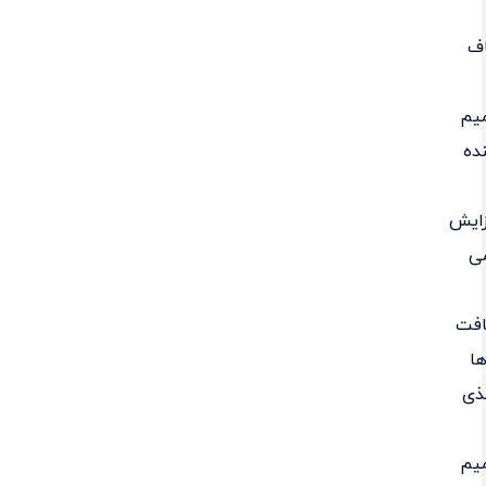
ف
یم
ده
زایش
ی
افت
ا
ذی
یم