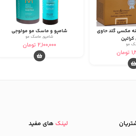
ه مکسی گلد حاوی
شامپو و ماسک مو مولوجی
شامپو
,
ماسک مو
 کراتین
2,100,000
تومان
ک مو
1,
تومان
تریان
لینک
های مفید