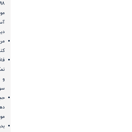
مو
آس
دید
مر
کنن
فاق
نم
و
سو
حج
ده
مو
بد