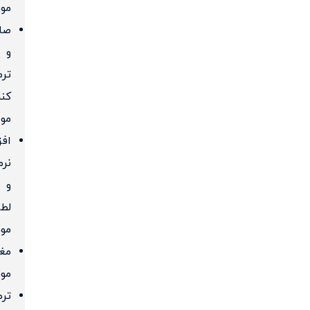
مو
صا
و
ترم
کنن
مو
اف
نرم
و
لط
موه
مغ
مو
ترم