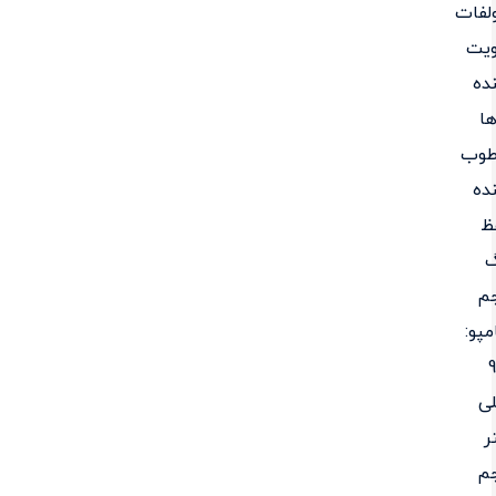
لفات
ویت
ده
ا
طوب
ده
ظ
گ
م
پو:
ی
ر
م