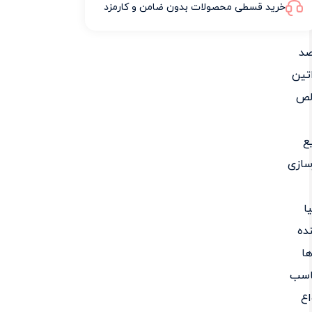
خرید قسطی محصولات بدون ضامن و کارمزد
صد
تین
لص
ع
سازی
ا
ده
ا
اسب
اع