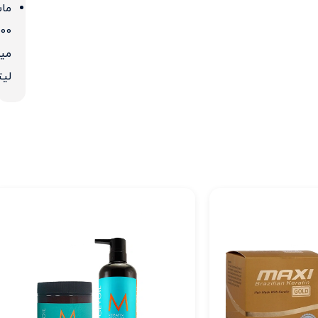
ما
000
میل
لیت