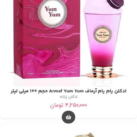
ادکلن یام یام آرماف Armaf Yum Yum حجم 100 میلی لیتر
ادکلن زنانه
4,250,000
تومان