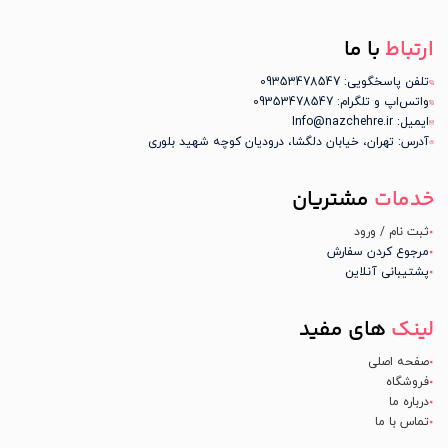
ارتباط
با ما
تلفن پاسخگویی: 09353478547
واتس‌اپ و تلگرام: 09353478547
ایمیل: Info@nazchehre.ir
آدرس: تهران، خیابان دلگشا، درودیان کوچه شهید بلوری
خدمات
مشتریان
ثبت نام / ورود
مرجوع کردن سفارش
پشتیبانی آنلاین
لینک
های مفید
صفحه اصلی
فروشگاه
درباره ما
تماس با ما