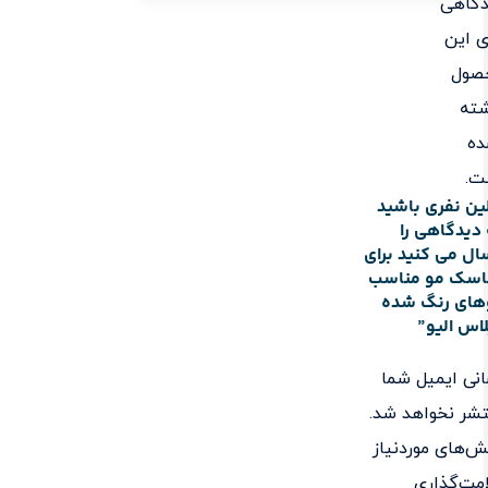
دگاهی
ی این
صول
شته
ده
ت.
ین نفری باشید
دیدگاهی را
ال می کنید برای
اسک مو مناسب
های رنگ شده
اس الیو”
نی ایمیل شما
شر نخواهد شد.
‌های موردنیاز
مت‌گذاری