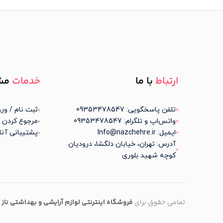
ارتباط
با ما
خدمات
مش
تلفن پاسخگویی: 09353478547
ثبت نام / ورو
واتس‌اپ و تلگرام: 09353478547
مرجوع کردن 
ایمیل: Info@nazchehre.ir
پشتیبانی آنل
آدرس: تهران، خیابان دلگشا، درودیان
کوچه شهید بلوری
تمامی حقوق برای
فروشگاه اینترنتی لوازم آرایشی و بهداشتی
ناز 