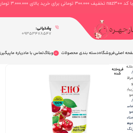
با کد naz300 تخفیف ۳۰۰.۰۰۰ تومانی برای خرید بالای ۳.۰۰۰.۰۰۰ تومان دریافت کنید
پشتیانی:
09353478547
حه اصلی
فروشگاه
دسته بندی محصولات
وبلاگ
تماس با ما
درباره ما
پیگیر
خانه
فروخته
شده
مراقبت
و
زیبایی
مو
ماسک
مو
مناسب
موهای
رنگ