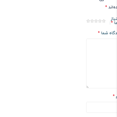
‌اند
*
یاز
ا
*
دگاه شما
*
م
*