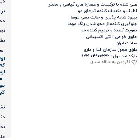
دی
غنی شده با ترکیبات و عصاره های گیاهی و مغذی
برا
لطیف و منعطف کننده تارهای مو
بهبود شانه پذیری و حالت دهی موها
مح
جلوگیری کننده از محو شدن رنگ موها
نو
تقویت کننده و ترمیم کننده مو
حاوی خواص آنتی اکسیدانی
نش
ساخت ایران
دارای مجوز سازمان غذا و دارو
اس
بارکد محصول : 6261104900632
اول
افزودن به علاقه مندی
که 
ارس
“م
مو
گیل
نشا
منت
بخش
علا