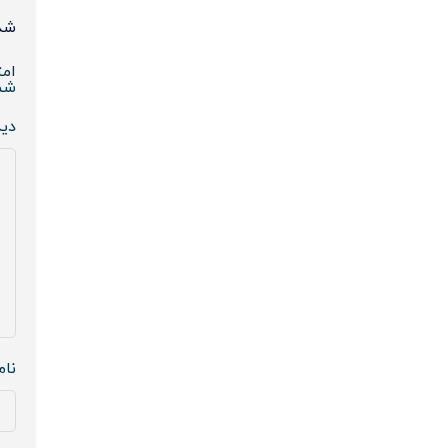
شده
امت
شم
دی
نا