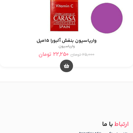
واریاسیون بنفش آلبورا 15میل
واریاسیون
22,250
تومان
25,000
تومان
ارتباط
با ما