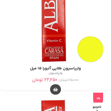
واریاسیون طلایی آلبورا 15 میل
واریاسیون
22,250
تومان
25,000
تومان
-11%
ناموجو
د