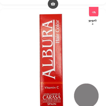
-11%
ناموجو
د