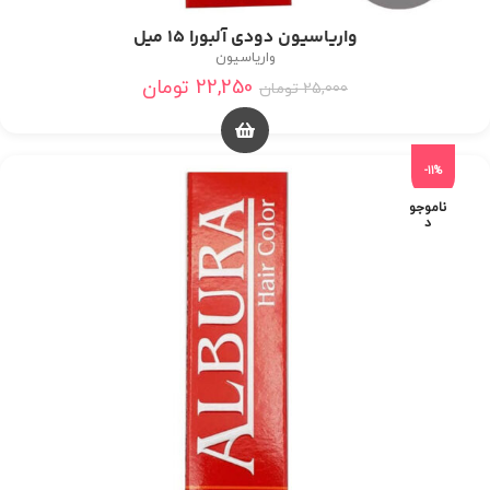
واریاسیون دودی آلبورا 15 میل
واریاسیون
22,250
تومان
25,000
تومان
-11%
ناموجو
د