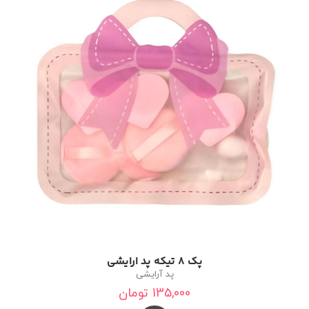
پک ۸ تیکه پد ارایشی
پد آرایشی
135,000
تومان