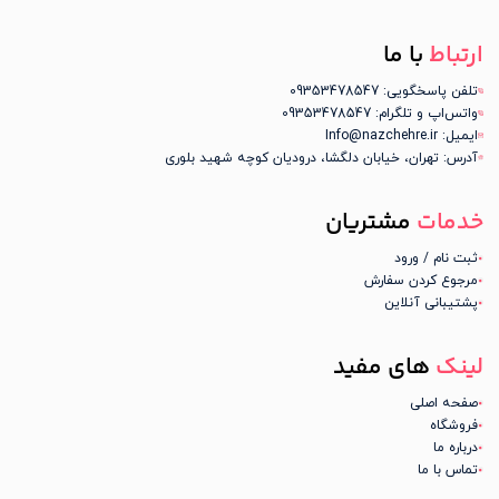
ارتباط
با ما
تلفن پاسخگویی: 09353478547
واتس‌اپ و تلگرام: 09353478547
ایمیل: Info@nazchehre.ir
آدرس: تهران، خیابان دلگشا، درودیان کوچه شهید بلوری
خدمات
مشتریان
ثبت نام / ورود
مرجوع کردن سفارش
پشتیبانی آنلاین
لینک
های مفید
صفحه اصلی
فروشگاه
درباره ما
تماس با ما