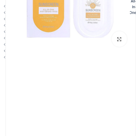
All-
In-
One
بزرگنمایی تصویر