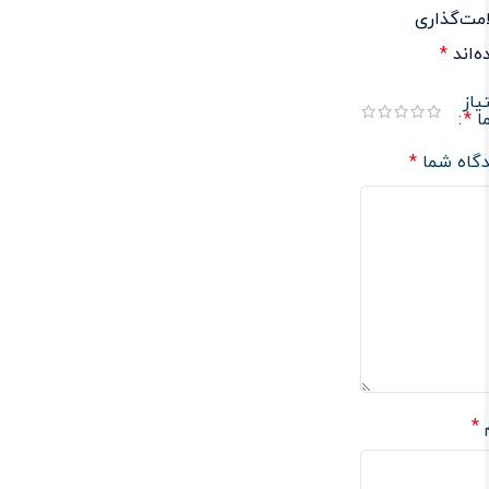
مت‌گذاری
‌اند
*
یاز
ا
*
دگاه شما
*
م
*