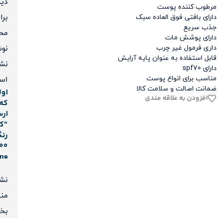
دی
مرطوب کننده پوست
برا
دارای بافتی فوق العاده سبک
جذب سریع
مح
دارای پوشش مات
نو
داری فرمول غیر چرب
قابل استفاده به عنوان پایه آرایش
نش
دارای spf70
مناسب برای انواع پوست
اس
ضمانت اصالت و سلامت کالا
اول
افزودن به علاقه مندی
که 
ارس
“ک
ne”
نشا
منت
بخش