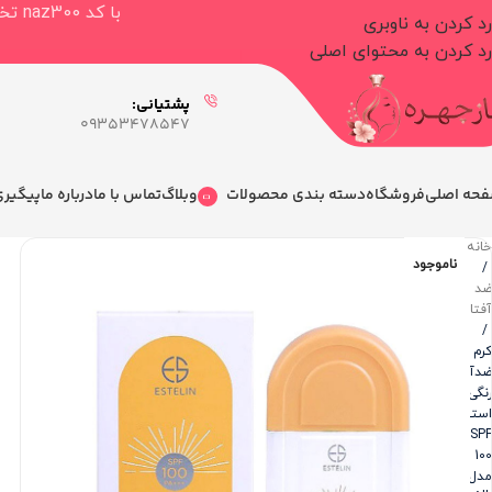
با کد naz300 تخفیف ۳۰۰.۰۰۰ تومانی برای خرید بالای ۳.۰۰۰.۰۰۰ تومان دریافت کنید
رد کردن به ناوبری
رد کردن به محتوای اصلی
پشتیانی:
09353478547
حه اصلی
فروشگاه
دسته بندی محصولات
وبلاگ
تماس با ما
درباره ما
پیگیر
خانه
ناموجود
/
ضد
آفتاب
/
کرم
ضدآفتاب
رنگی
استیلن
SPF
100
مدل