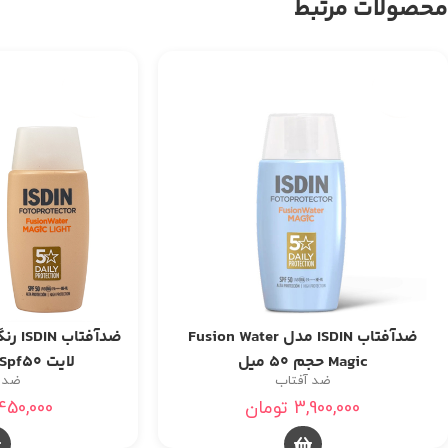
محصولات مرتبط
ضدآفتاب ISDIN مدل Fusion Water
ضدآفت
Magic حجم 50 میل
لایت Spf50 حجم 50 میل
ضد آفتاب
ضد 
3,900,000
تومان
450,000