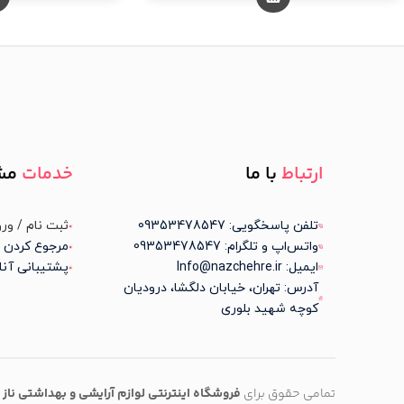
ارتباط
با ما
خدمات
مش
تلفن پاسخگویی: 09353478547
ثبت نام / ورو
واتس‌اپ و تلگرام: 09353478547
مرجوع کردن 
ایمیل: Info@nazchehre.ir
پشتیبانی آنل
آدرس: تهران، خیابان دلگشا، درودیان
کوچه شهید بلوری
تمامی حقوق برای
فروشگاه اینترنتی لوازم آرایشی و بهداشتی
ناز 