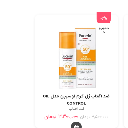
-6%
ناموجو
د
ضد آفتاب ژل کرم اوسرین مدل OIL
CONTROL
ضد آفتاب
3,300,000
تومان
3,500,000
تومان