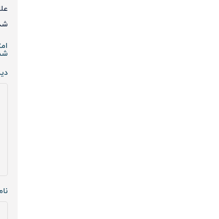
علا
شده
امت
شم
دی
نا