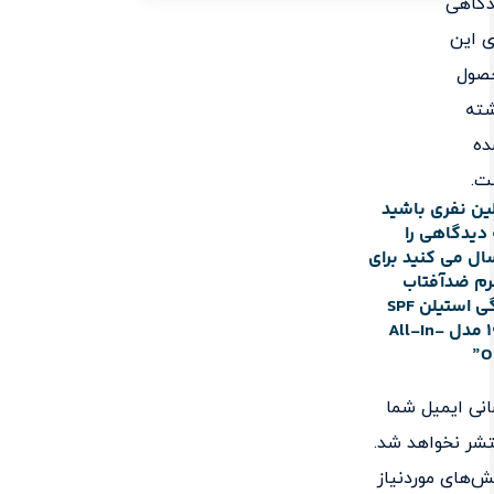
دگاهی
ی این
صول
شته
ده
ت.
ین نفری باشید
دیدگاهی را
ال می کنید برای
رم ضدآفتاب
رنگی استیلن SPF
100 مدل All-In-
O
نی ایمیل شما
شر نخواهد شد.
‌های موردنیاز