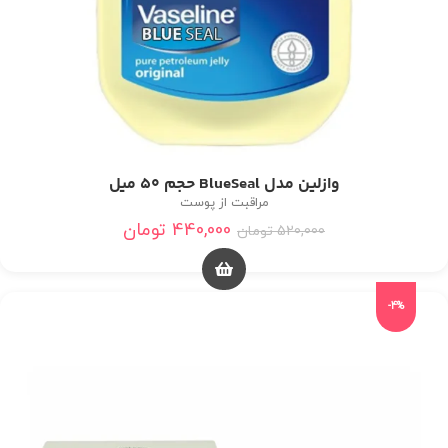
وازلین مدل BlueSeal حجم 50 میل
مراقبت از پوست
440,000
تومان
520,000
تومان
-4%